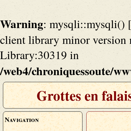
Warning
: mysqli::mysqli() 
client library minor versio
Library:30319 in
/web4/chroniquessoute/www
Grottes en fala
Navigation