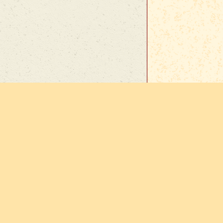
En cas d
sur
Vie