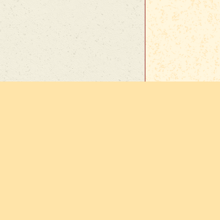
En cas d
sur
Vie