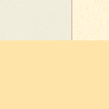
En cas d
sur
Vie