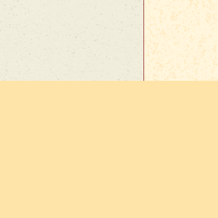
En cas d
sur
Vie