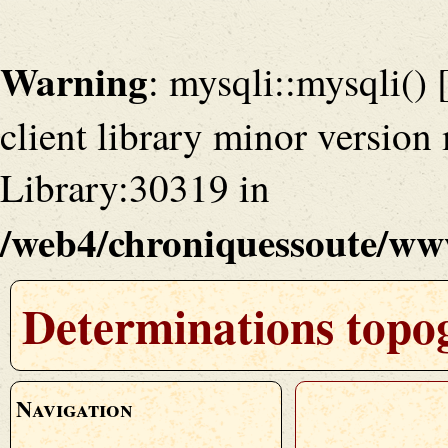
Warning
: mysqli::mysqli() 
client library minor versio
Library:30319 in
/web4/chroniquessoute/www
Determinations topog
Navigation