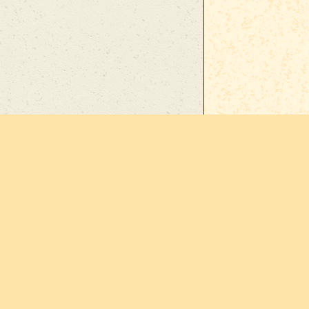
En cas d
sur
Vie